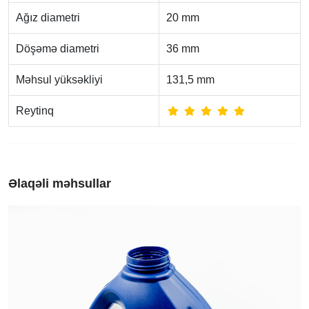
Ağız diametri
20 mm
Döşəmə diametri
36 mm
Məhsul yüksəkliyi
131,5 mm
Reytinq
Əlaqəli məhsullar