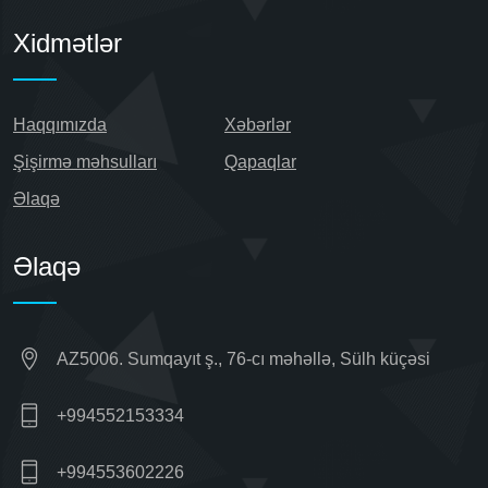
Xidmətlər
Haqqımızda
Xəbərlər
Şişirmə məhsulları
Qapaqlar
Əlaqə
Əlaqə
AZ5006. Sumqayıt ş., 76-cı məhəllə, Sülh küçəsi
+994552153334
+994553602226