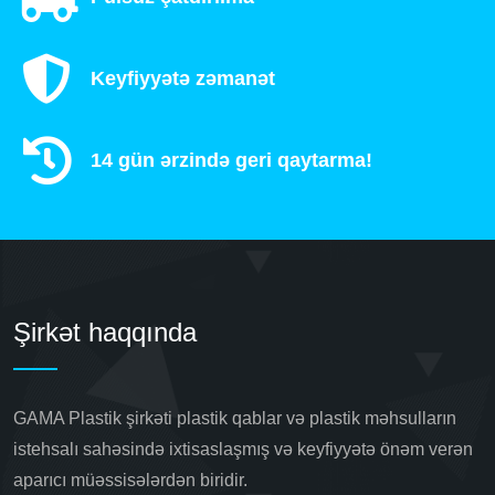
Keyfiyyətə zəmanət
14 gün ərzində geri qaytarma!
Şirkət haqqında
GAMA Plastik şirkəti plastik qablar və plastik məhsulların
istehsalı sahəsində ixtisaslaşmış və keyfiyyətə önəm verən
aparıcı müəssisələrdən biridir.