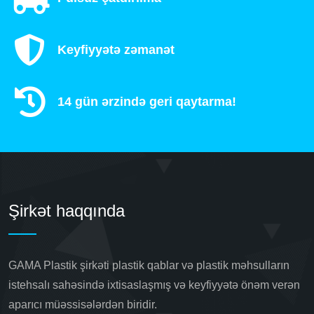
Keyfiyyətə zəmanət
14 gün ərzində geri qaytarma!
Şirkət haqqında
GAMA Plastik şirkəti plastik qablar və plastik məhsulların
istehsalı sahəsində ixtisaslaşmış və keyfiyyətə önəm verən
aparıcı müəssisələrdən biridir.