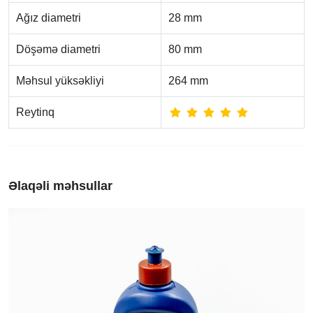
Ağız diametri
28 mm
Döşəmə diametri
80 mm
Məhsul yüksəkliyi
264 mm
Reytinq
Əlaqəli məhsullar