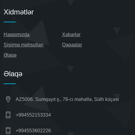
Xidmətlər
Haqqımızda
Xəbərlər
Şişirmə məhsulları
Qapaqlar
Əlaqə
Əlaqə
AZ5006. Sumqayıt ş., 76-cı məhəllə, Sülh küçəsi
+994552153334
+994553602226