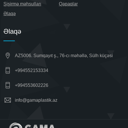
Şişirmə məhsulları
Qapaqlar
Əlaqə
Əlaqə
AZ5006. Sumqayıt ş., 76-cı məhəllə, Sülh küçəsi
+994552153334
+994553602226
info@gamaplastik.az