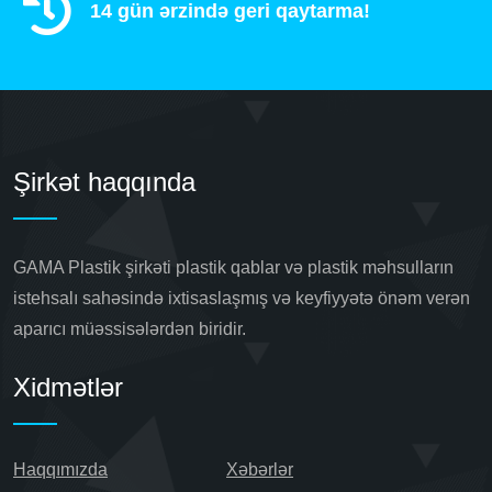
14 gün ərzində geri qaytarma!
Şirkət haqqında
GAMA Plastik şirkəti plastik qablar və plastik məhsulların
istehsalı sahəsində ixtisaslaşmış və keyfiyyətə önəm verən
aparıcı müəssisələrdən biridir.
Xidmətlər
Haqqımızda
Xəbərlər