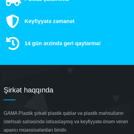
Keyfiyyətə zəmanət
14 gün ərzində geri qaytarma!
Şirkət haqqında
GAMA Plastik şirkəti plastik qablar və plastik məhsulların
istehsalı sahəsində ixtisaslaşmış və keyfiyyətə önəm verən
aparıcı müəssisələrdən biridir.