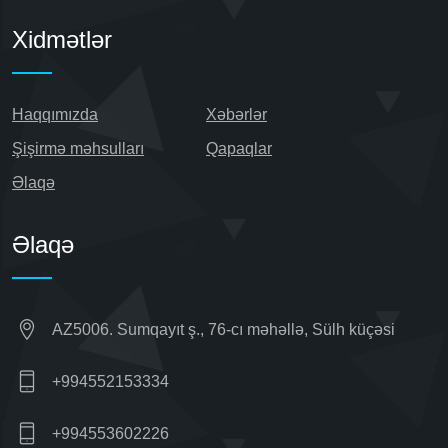
Xidmətlər
Haqqımızda
Xəbərlər
Şişirmə məhsulları
Qapaqlar
Əlaqə
Əlaqə
AZ5006. Sumqayıt ş., 76-cı məhəllə, Sülh küçəsi
+994552153334
+994553602226