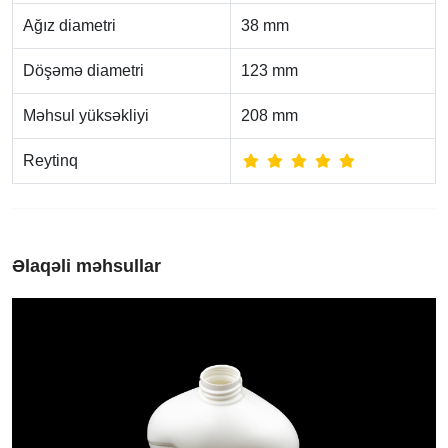
Ağız diametri
38 mm
Döşəmə diametri
123 mm
Məhsul yüksəkliyi
208 mm
Reytinq
Əlaqəli məhsullar