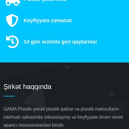
Keyfiyyətə zəmanət
14 gün ərzində geri qaytarma!
Şirkət haqqında
GAMA Plastik şirkəti plastik qablar və plastik məhsulların
istehsalı sahəsində ixtisaslaşmış və keyfiyyətə önəm verən
aparıcı müəssisələrdən biridir.