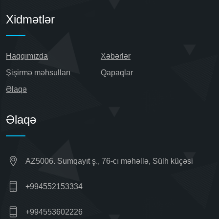
Xidmətlər
Haqqımızda
Xəbərlər
Şişirmə məhsulları
Qapaqlar
Əlaqə
Əlaqə
AZ5006. Sumqayıt ş., 76-cı məhəllə, Sülh küçəsi
+994552153334
+994553602226