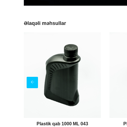
Əlaqəli məhsullar
18
Plastik qab 1000 ML 043
P