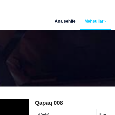
Ana səhifə
Məhsullar
Qapaq 008
Ağırlığı
5 gr