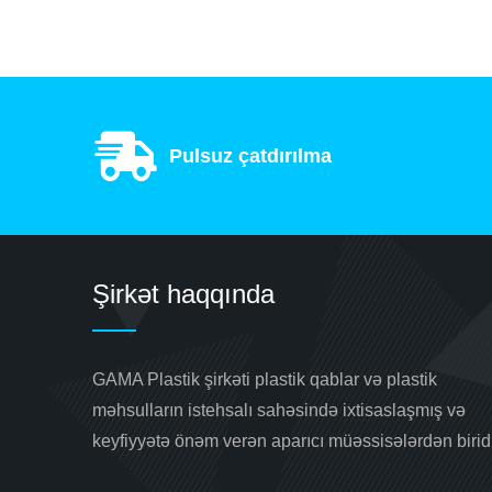
Pulsuz çatdırılma
Şirkət haqqında
GAMA Plastik şirkəti plastik qablar və plastik
məhsulların istehsalı sahəsində ixtisaslaşmış və
keyfiyyətə önəm verən aparıcı müəssisələrdən biridi