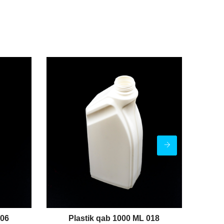
006
Plastik qab 1000 ML 018
P