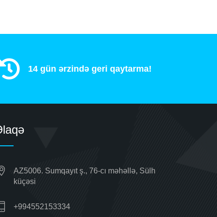
14 gün ərzində geri qaytarma!
Əlaqə
AZ5006. Sumqayıt ş., 76-cı məhəllə, Sülh
küçəsi
+994552153334