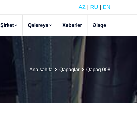
AZ
|
RU
|
EN
Şirkət
Qalereya
Xəbərlər
Əlaqə
Ana səhifə
Qapaqlar
Qapaq 008