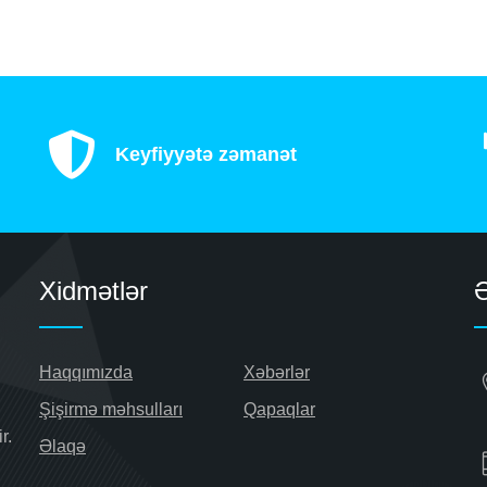
Keyfiyyətə zəmanət
Xidmətlər
Haqqımızda
Xəbərlər
Şişirmə məhsulları
Qapaqlar
r.
Əlaqə